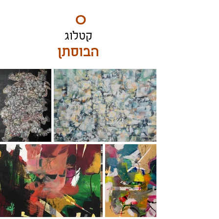
ART
O
DO
קטלוג
BY Nilly & Shelly
הבוסתן