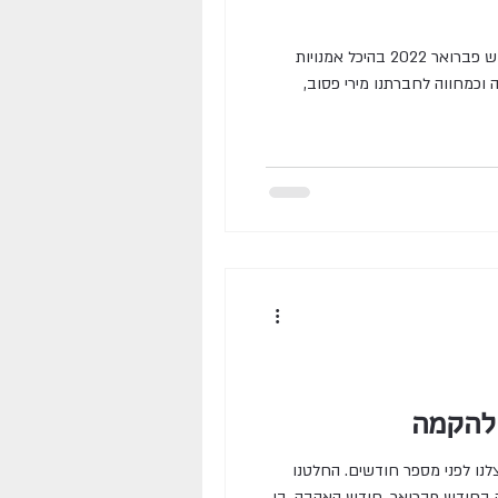
תערוכת "קופידון" הוצגה במהלך חודש פברואר 2022 בהיכל אמנויות
וכמחווה לחברתנו מירי פסוב,
 להקמה
לנו לפני מספר חודשים. החלטנו
לקיים תערוכת קונספט בנושא אהבה בחודש פברואר, חודש האהבה, בו