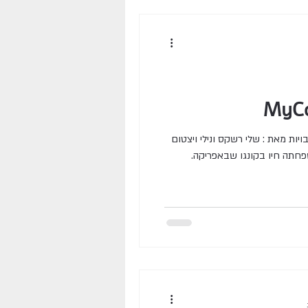
תערוכת פיסול - מפגש מרתק בין תרבויות מאת : שלי רשקס ונילי ויצטום
פחתה חיו בקונגו שבאפריקה.