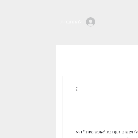
להתחברות
 שלי רשקס ונילי ויצטום תערוכת "אופטימיות " היא