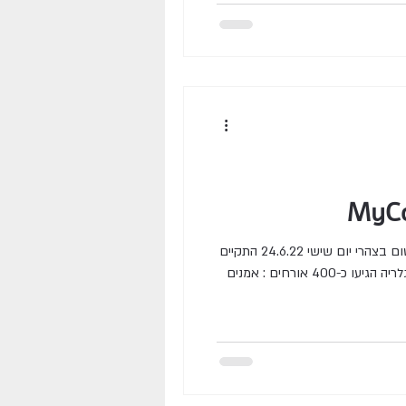
התערוכה מאת : שלי רשקס ונילי ויצטום בצהרי יום שישי 24.6.22 התקיים
אירוע פתיחה לתערוכה MyCongo לגלריה הגיעו כ-400 אורחים : אמנים