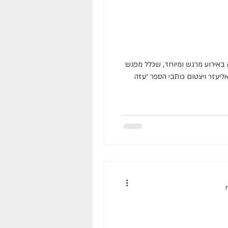
באירוע מרגש ומיוחד, שכלל מפגש
והרצאה עם פרופ' רבקה יהב ופרופ' אליעזר ויצטום כותבי הספר ״עזה