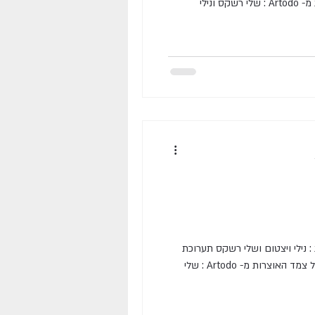
מיזם אמנותי נוסף של צמד האוצרות מ- Artodo : שלי רשקס ונילי
גלריה " על האגם" , 14-27.5.23 מאת : נילי ויצטום ושלי רשקס תערוכת
"צבעוניות" היא מיזם אמנותי נוסף של צמד האוצרות מ- Artodo : שלי