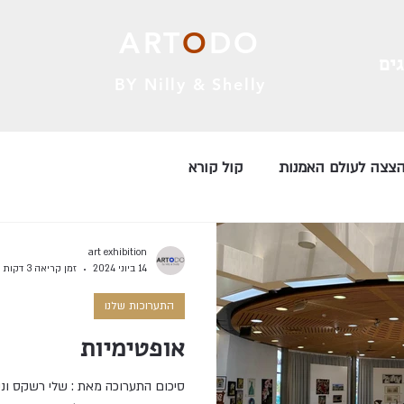
ART
O
DO
ים
BY Nilly & Shelly
צצה לעולם האמנות
קול קורא
art exhibition
14 ביוני 2024
זמן קריאה 3 דקות
התערוכות שלנו
אופטימיות
סיכום התערוכה מאת :