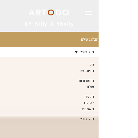
ART
O
DO
BY Nilly & Shelly
הבלוג שלנו
קול קורא
כל
הפוסטים
התערוכות
שלנו
הצצה
לעולם
האמנות
קול קורא