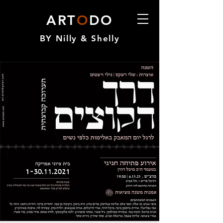
ART
O
DO
BY Nilly & Shelly