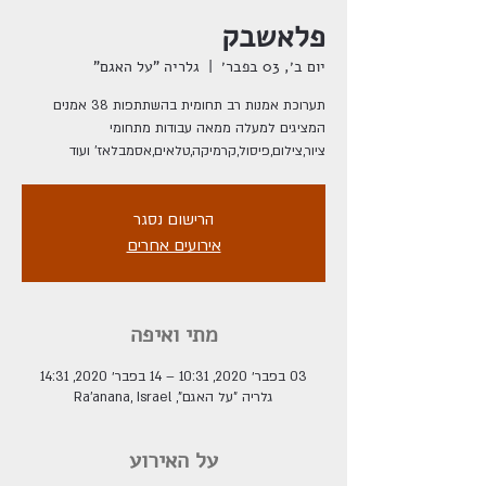
פלאשבק
יום ב׳, 03 בפבר׳
  |  
גלריה "על האגם"
תערוכת אמנות רב תחומית בהשתתפות 38 אמנים
המציגים למעלה ממאה עבודות מתחומי
ציור,צילום,פיסול,קרמיקה,טלאים,אסמבלאז' ועוד
הרישום נסגר
אירועים אחרים
מתי ואיפה
03 בפבר׳ 2020, 10:31 – 14 בפבר׳ 2020, 14:31
גלריה "על האגם", Ra'anana, Israel
על האירוע