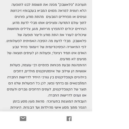
תערוכת "פלאשבק" מפנה את תשומת לבנו לתופעה 
הלא רצונית למראה מסוים המביא בעקבותיו זיכרונות 
נעימים או מפחידים הנובעים  מהתת מודע, פורצים 
לתוך עולם התודעה ומציפים אותו מבלי לדעת מדוע. 
הגירויים יכולים להתפרץ מריחות, מגע, צלילים ותחושות 
שיכולים לעורר את התת מודע וליצור תופעה של 
פלאשבק  מבלי לדעת מה הסיבה האמיתית לפעולותינו.
לפי התיאוריה הפסיכודינמית של זיגמונד פרויד טבע 
האדם אינו תמיד רציונלי, ופעולות הן לעיתים תוצאה של 
מניעים לא מודעים.
ההתנהגות נובעת מכוחות פנימיים רבי עוצמה, פעולות 
אנושיות הן שילוב של אינסטינקטים מולדים, דחפים 
ביולוגיים וקונפליקטים בין צורכי היחיד לדרישות החברה 
המתבטאים גם בדחף נפשי, לכן כל הפעולות שלנו הם 
תוצר של הקונפליקטים, לעתים הדחפים גוברים ולעתים 
אנו נענים לדרישות החברה.
העבודות המוצגות בתערוכה  מהוות מעין מסע בזמן 
הנגזר מתוך מסע אישי מהילדות ועד הבגרות. היצירות 
בתערוכה מגיעות מתוך אנרגיה נפשית הקיימת בכל 
אדם, נופי ילדות, סביבה הקרובה ודיוקן האישי המהווים 
מקור בלתי נדלה לדימויים היוצרים מציאות חזותית 