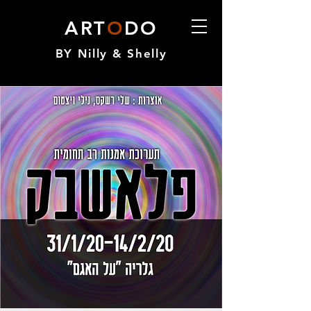
ART
O
DO
BY Nilly & Shelly