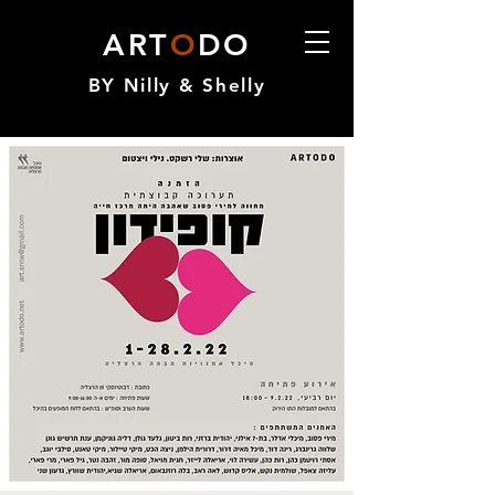
ART
O
DO
BY Nilly & Shelly