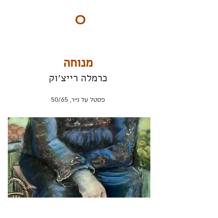
ART
O
DO
BY Nilly & Shelly
מנוחה
כרמלה רייצ׳וק
פסטל על נייר, 50/65