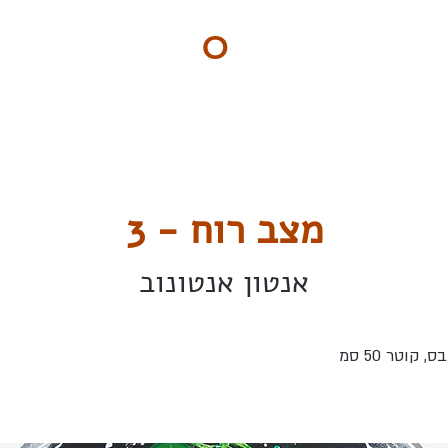
ART
O
DO
ים
BY Nilly & Shelly
מצב רוח - 3
אנטון אנטונוב
קוטר 50 סמ