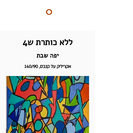
ART
O
DO
BY Nilly & Shelly
ללא כותרת ש4
יפה שבת
אקריליק על קנבס, 140/90