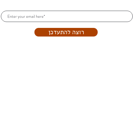
הרשמו וקבלו עדכונים כל הזמן!
רוצה להתעדכן
Art.srnw@gmail.com
Proudly created with
Wix.com