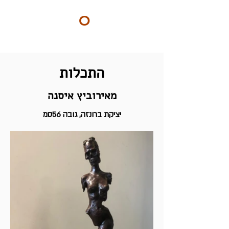
ART
O
DO
BY Nilly & Shelly
התכלות
מאירוביץ איסנה
יציקת ברונזה, גובה 56סמ