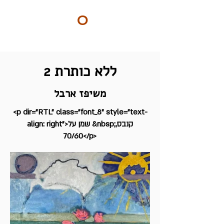
ART
O
DO
BY Nilly & Shelly
ללא כותרת 2
משיפז ארבל
<p dir="RTL" class="font_8" style="text-
align: right">שמן על &nbsp;קנבס,
70/60</p>