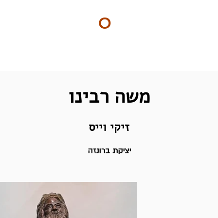
ART
O
DO
ים
BY Nilly & Shelly
משה רבינו
זיקי וייס
יציקת ברונזה