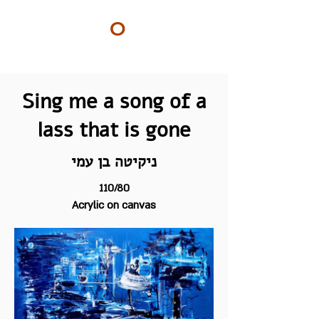
ART
O
DO
BY Nilly & Shelly
Sing me a song of a
lass that is gone
ניקיטה בן עמי
110/80
Acrylic on canvas