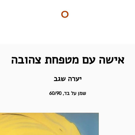
ART
O
DO
ים
BY Nilly & Shelly
אישה עם מטפחת צהובה
יערה שגב
שמן על בד, 60/90