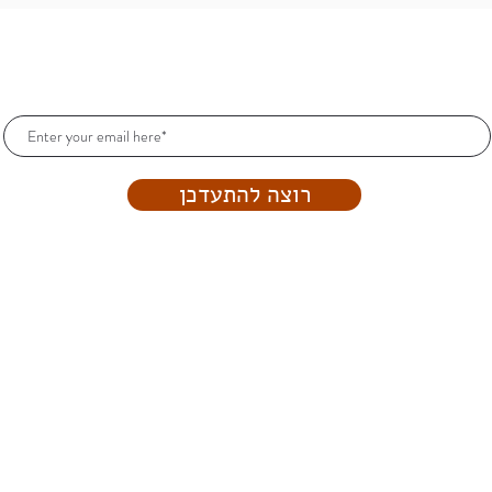
הרשמו וקבלו עדכונים כל הזמן!
רוצה להתעדכן
Art.srnw@gmail.com
Proudly created with
Wix.com