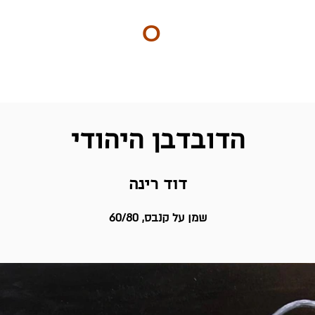
ART
O
DO
ים
BY Nilly & Shelly
הדובדבן היהודי
דוד רינה
שמן על קנבס, 60/80