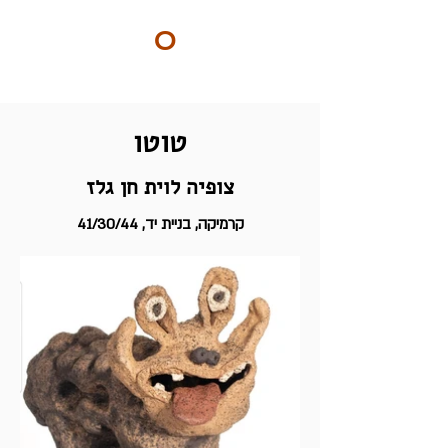
ART
O
DO
BY Nilly & Shelly
טוטו
צופיה לוית חן גלז
41/30/44 ,קרמיקה, בניית יד