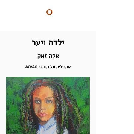
ART
O
DO
BY Nilly & Shelly
ילדה ויער
אלה זאק
אקריליק על קנבס, 40/40