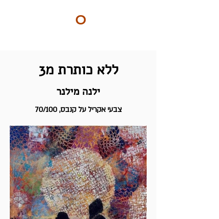
ART
O
DO
BY Nilly & Shelly
ללא כותרת מ3
ילנה מילנר
צבעי אקריל על קנבס, 70/100