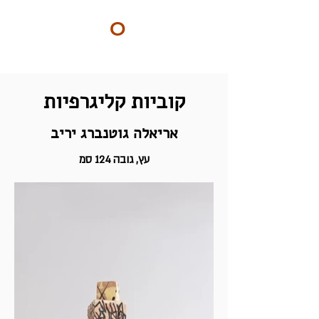
ART
O
DO
BY Nilly & Shelly
קוביות קליגרפיות
אריאלה גוטנברג יריב
עץ, גובה 124 סמ