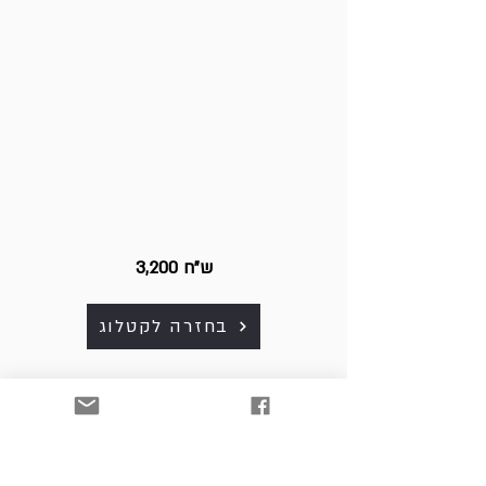
3,200 ש"ח
בחזרה לקטלוג
כל היצירות למכירה. לפרטים
ולרכישה נא לפנות למייל:
art. srnw@gmail.com