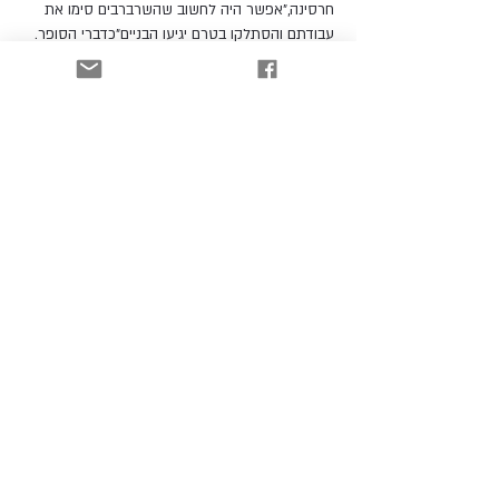
חרסינה,"אפשר היה לחשוב שהשרברבים סימו את
עבודתם והסתלקו בטרם יגיעו הבניים"כדברי הסופר.
לכשהביט בין הצינורות ,הבחין "בנשים יפות וצעירות
שמשתכשכות להנאתן תחת מקלחת "וכ"ו…
לקטלוג
הרשמו וקבלו עדכונים כל הזמן!
רוצה להתעדכן