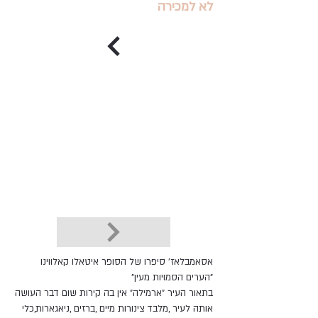
לא למכירה
אסאמבלאז' סיפרו של הסופר איטאלו קאלווינו
"הערים הסמויות מעין"
בתאור העיר "ארמילה" אין בה קירות שום דבר העושה
אותה לעיר ,מלבד צינורות מיים ,ברזים ,ניאגארות,כלי