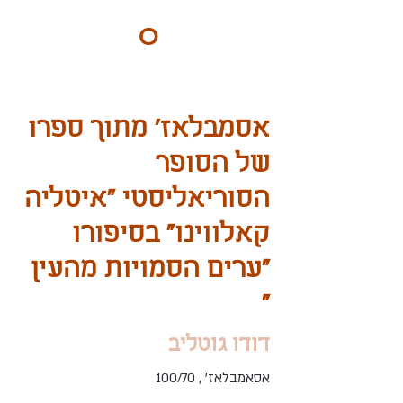
ART
O
DO
BY Nilly & Shelly
אסמבלאז׳ מתוך ספרו
של הסופר
הסוריאליסטי ״איטליה
קאלווינו״ בסיפורו
״ערים הסמויות מהעין
״
דודו גוטליב
אסאמבלאז' , 100/70