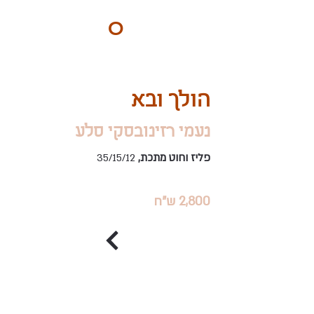
ART
O
DO
BY Nilly & Shelly
הולך ובא
נעמי רזינובסקי סלע
פליז וחוט מתכת,
35/15/12
2,800 ש"ח