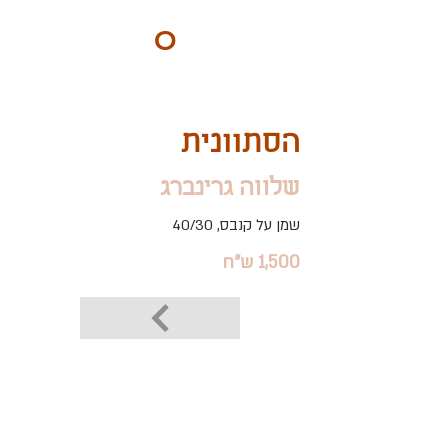
ART
O
DO
BY Nilly & Shelly
הסתוונית
שלווה גרינברג
שמן על קנבס, 40/30
1,500 ש"ח