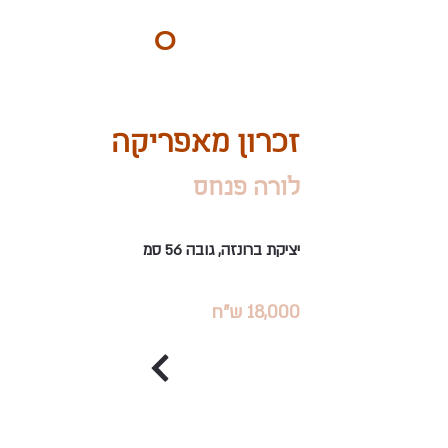
ART
O
DO
BY Nilly & Shelly
זכרון מאפריקה
לורה פנחס
יציקת ברונזה, גובה 56 סמ
18,000 ש"ח