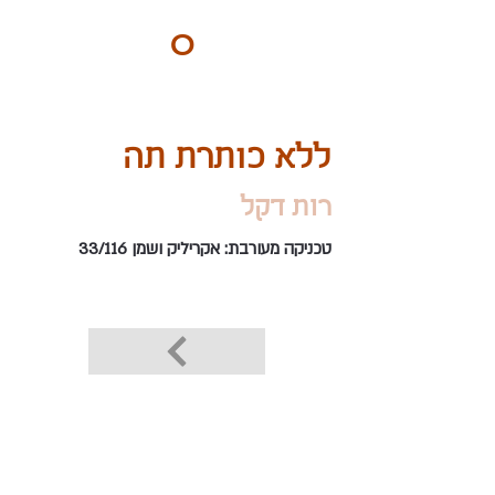
ART
O
DO
BY Nilly & Shelly
ללא כותרת תה
רות דקל
טכניקה מעורבת: אקריליק ושמן 33/116