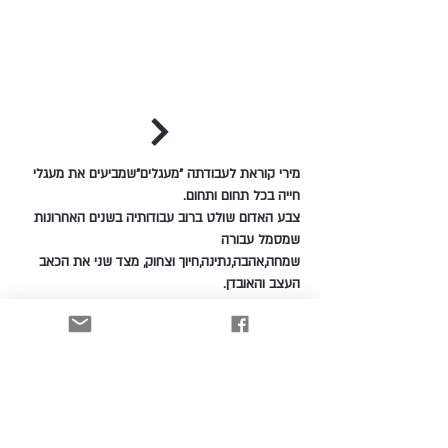
מירי קוראת לעבודתה "מעגלים"שמביעים את מעגלי
חייה בכל תחום ותחום.
צבע האדום שולט ברוב עבודותיה בשנים האחרונות
שמסמל עבורה
שמחה,אהבה,נתינה,חיוך וצחוק, מצד שני את הכאב
העצב והאובדן.
לקטלוג
הרשמו וקבלו עדכונים כל הזמן!