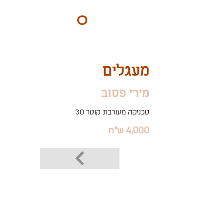
ART
O
DO
BY Nilly & Shelly
מעגלים
מירי פסוב
טכניקה מעורבת קוטר 30
4,000 ש"ח