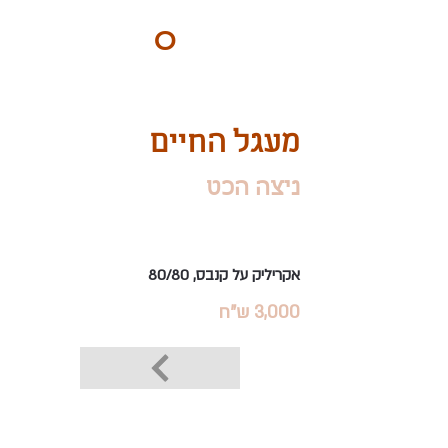
ART
O
DO
BY Nilly & Shelly
מעגל החיים
ניצה הכט
אקריליק על קנבס, 80/80
3,000 ש"ח