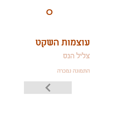
ART
O
DO
BY Nilly & Shelly
עוצמות השקט
צליל הנס
התמונה נמכרה