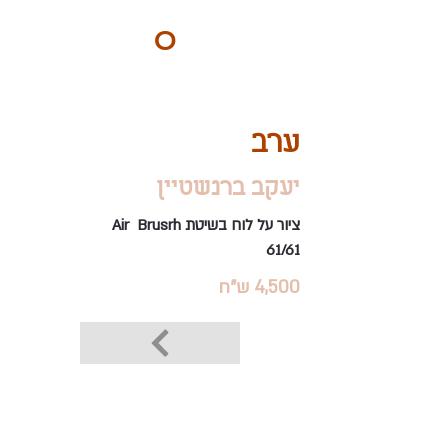
ART
O
DO
BY Nilly & Shelly
ערב
יעקב ברנשטיין
ציור על לוח בשיטת Air Brusrh
61/61
4,500 ש"ח