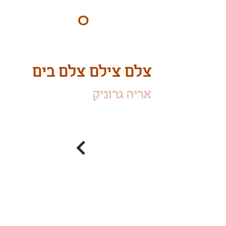
ART
O
DO
BY Nilly & Shelly
צלם צילם צלם בים
אריה גרוניק