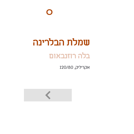
ART
O
DO
BY Nilly & Shelly
שמלת הבלרינה
בלה רוזנבאום
אקריליק, 120/80