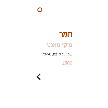
ART
O
DO
BY Nilly & Shelly
תמר
מיקי טאנט
שמן על קנבס, 70/90
1,500