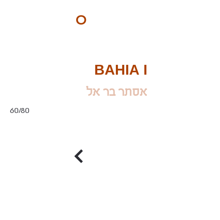
ART
O
DO
BY Nilly & Shelly
BAHIA I
אסתר בר אל
60/80